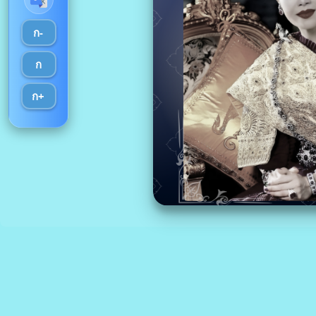
ก-
ก
ก+